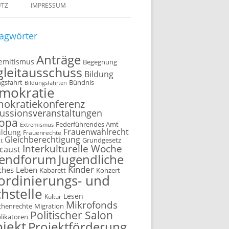
UTZ
IMPRESSUM
agwörter
Anträge
semitismus
Begegnung
gleitausschuss
Bildung
ngsfahrt
Bündnis
Bildungsfahrten
mokratie
okratiekonferenz
ussionsveranstaltungen
opa
Federführendes Amt
Extremismus
Frauenwahlrecht
ildung
Frauenrechte
Gleichberechtigung
t
Grundgesetz
Interkulturelle Woche
caust
gendforum
Jugendliche
Kinder
ches Leben
Kabarett
Konzert
ordinierungs- und
hstelle
Lesen
Kultur
Mikrofonds
henrechte
Migration
Politischer Salon
plikatoren
ojekt
Projektförderung