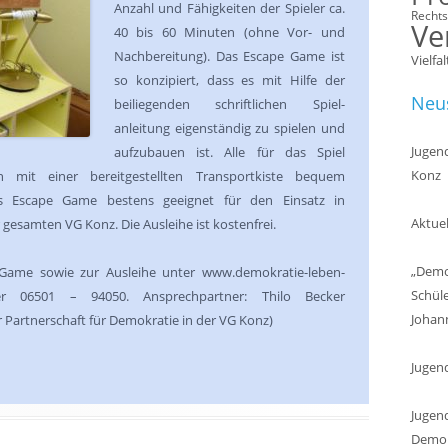
Anzahl und Fähigkeiten der Spieler ca.
Recht
Ve
40 bis 60 Minuten (ohne Vor- und
Nachbereitung). Das Escape Game ist
Vielfal
so konzipiert, dass es mit Hilfe der
Neus
beiliegenden schriftlichen Spiel-
anleitung eigenständig zu spielen und
Jugend
aufzubauen ist. Alle für das Spiel
Konz
en mit einer bereitgestellten Transportkiste bequem
as Escape Game bestens geeignet für den Einsatz in
Aktuel
gesamten VG Konz. Die Ausleihe ist kostenfrei.
„Demok
Game sowie zur Ausleihe unter www.demokratie-leben-
Schül
er 06501 – 94050. Ansprechpartner: Thilo Becker
Johan
r Partnerschaft für Demokratie in der VG Konz)
Jugen
Jugend
Demokr