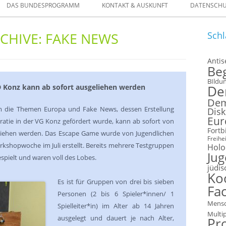
DAS BUNDESPROGRAMM
KONTAKT & AUSKUNFT
DATENSCH
ELLEN
CHIVE:
FAKE NEWS
Schl
FORMULARE
Anti
Be
 IM VERLEIH
BIldu
 Konz kann ab sofort ausgeliehen werden
De
Dem
 die Themen Europa und Fake News, dessen Erstellung
Disk
Eur
ratie in der VG Konz gefördert wurde, kann ab sofort von
Fortb
liehen werden. Das Escape Game wurde von Jugendlichen
Freihei
kshopwoche im Juli erstellt. Bereits mehrere Testgruppen
Holo
Ju
pielt und waren voll des Lobes.
jüdis
Ko
Es ist für Gruppen von drei bis sieben
Fac
Personen (2 bis 6 Spieler*innen/ 1
Mensc
Spielleiter*in) im Alter ab 14 Jahren
Multi
ausgelegt und dauert je nach Alter,
Pr