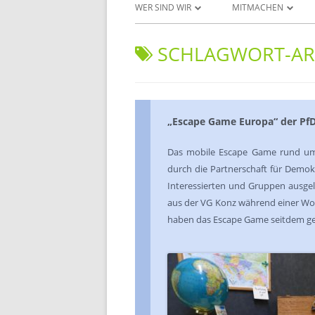
WER SIND WIR
MITMACHEN
UNSERE ZIELE
PROJEKTANTRAG ST
SCHLAGWORT-AR
DAS JUGENDFORUM
DOWNLOADS UND 
INITIATIVEN & AKTEURE
PROJEKTERGEBNISSE
„Escape Game Europa“ der PfD
UNSERE AKTIVITÄTEN
Das mobile Escape Game rund um
DAS BERATUNGSGREMIUM
durch die Partnerschaft für Demok
Interessierten und Gruppen ausge
aus der VG Konz während einer Wor
haben das Escape Game seitdem ges