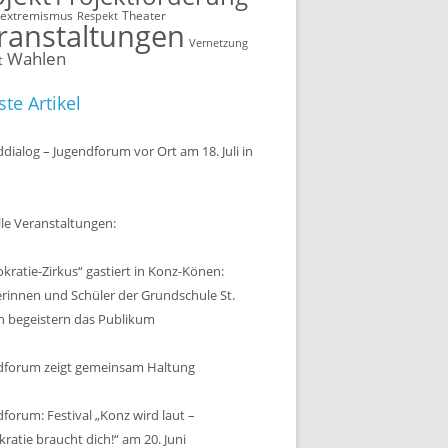
sextremismus
Theater
Respekt
ranstaltungen
Vernetzung
Wahlen
t
te Artikel
dialog – Jugendforum vor Ort am 18. Juli in
le Veranstaltungen:
ratie-Zirkus“ gastiert in Konz-Könen:
erinnen und Schüler der Grundschule St.
n begeistern das Publikum
dforum zeigt gemeinsam Haltung
forum: Festival „Konz wird laut –
atie braucht dich!“ am 20. Juni