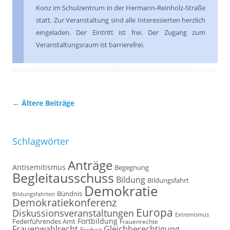
Konz im Schulzentrum in der Hermann-Reinholz-Straße
statt. Zur Veranstaltung sind alle Interessierten herzlich
eingeladen. Der Eintritt ist frei. Der Zugang zum
Veranstaltungsraum ist barrierefrei.
Beitrags-
←
Ältere Beiträge
Navigation
Schlagwörter
Anträge
Antisemitismus
Begegnung
Begleitausschuss
Bildung
BIldungsfahrt
Demokratie
Bündnis
Bildungsfahrten
Demokratiekonferenz
Europa
Diskussionsveranstaltungen
Extremismus
Fortbildung
Federführendes Amt
Frauenrechte
Frauenwahlrecht
Gleichberechtigung
Freiheit