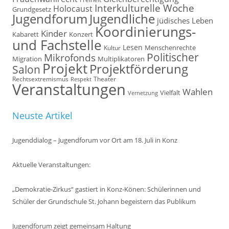
Interkulturelle Woche
Holocaust
Grundgesetz
Jugendforum
Jugendliche
jüdisches Leben
Koordinierungs-
Kinder
Kabarett
Konzert
und Fachstelle
Lesen
Kultur
Menschenrechte
Politischer
Mikrofonds
Multiplikatoren
Migration
Projekt
Projektförderung
Salon
Rechtsextremismus
Theater
Respekt
Veranstaltungen
Wahlen
Vielfalt
Vernetzung
Neuste Artikel
Jugenddialog – Jugendforum vor Ort am 18. Juli in Konz
Aktuelle Veranstaltungen:
„Demokratie-Zirkus“ gastiert in Konz-Könen: Schülerinnen und
Schüler der Grundschule St. Johann begeistern das Publikum
Jugendforum zeigt gemeinsam Haltung