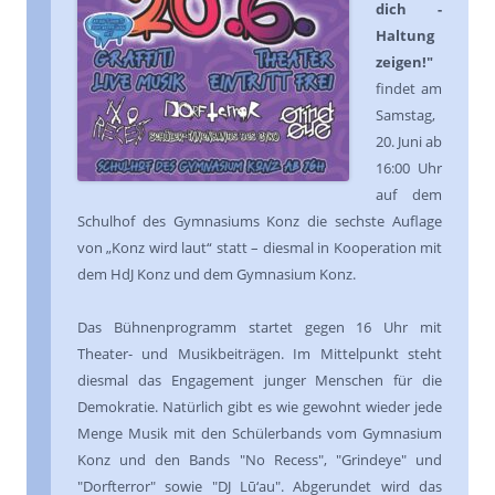
dich -
Haltung
zeigen!"
findet am
Samstag,
20. Juni ab
16:00 Uhr
auf dem
Schulhof des Gymnasiums Konz die sechste Auflage
von „Konz wird laut“ statt – diesmal in Kooperation mit
dem HdJ Konz und dem Gymnasium Konz.
Das Bühnenprogramm startet gegen 16 Uhr mit
Theater- und Musikbeiträgen. Im Mittelpunkt steht
diesmal das Engagement junger Menschen für die
Demokratie. Natürlich gibt es wie gewohnt wieder jede
Menge Musik mit den Schülerbands vom Gymnasium
Konz und den Bands "No Recess", "Grindeye" und
"Dorfterror" sowie "DJ Lū‘au". Abgerundet wird das