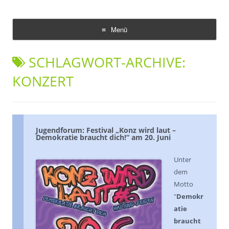
Demokratie Leben Konz
Koordinierungs- und Fachstelle Konz
Menü
Zum
Inhalt
SCHLAGWORT-ARCHIVE:
springen
KONZERT
Jugendforum: Festival „Konz wird laut –
Demokratie braucht dich!“ am 20. Juni
Unter
dem
Motto
"
Demokr
atie
braucht