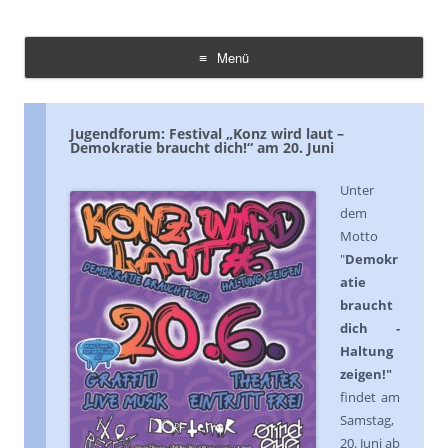
Demokratie Leben Konz
Koordinierungs- und Fachstelle Konz
Menü
Zum
Inhalt
springen
Jugendforum: Festival „Konz wird laut –
Demokratie braucht dich!“ am 20. Juni
Unter
dem
Motto
"
Demokr
atie
braucht
dich -
Haltung
zeigen!"
findet am
Samstag,
20. Juni ab