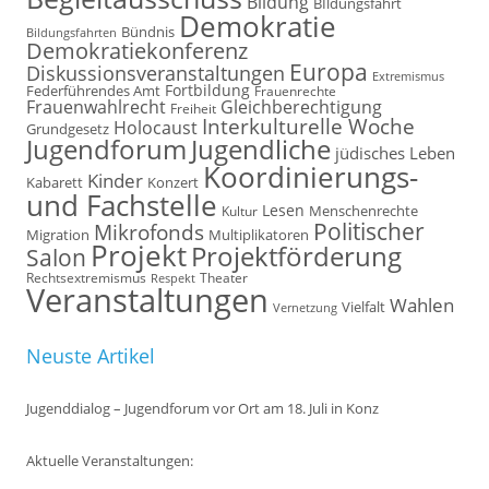
Bildung
BIldungsfahrt
Demokratie
Bündnis
Bildungsfahrten
Demokratiekonferenz
Europa
Diskussionsveranstaltungen
Extremismus
Fortbildung
Federführendes Amt
Frauenrechte
Frauenwahlrecht
Gleichberechtigung
Freiheit
Interkulturelle Woche
Holocaust
Grundgesetz
Jugendforum
Jugendliche
jüdisches Leben
Koordinierungs-
Kinder
Kabarett
Konzert
und Fachstelle
Lesen
Kultur
Menschenrechte
Politischer
Mikrofonds
Multiplikatoren
Migration
Projekt
Projektförderung
Salon
Rechtsextremismus
Theater
Respekt
Veranstaltungen
Wahlen
Vielfalt
Vernetzung
Neuste Artikel
Jugenddialog – Jugendforum vor Ort am 18. Juli in Konz
Aktuelle Veranstaltungen: