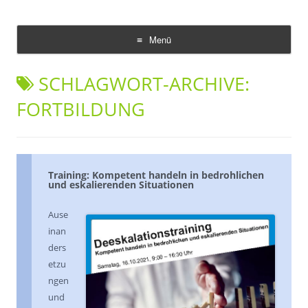
Demokratie Leben Konz
Koordinierungs- und Fachstelle Konz
Menü
Zum
Inhalt
SCHLAGWORT-ARCHIVE:
springen
FORTBILDUNG
Training: Kompetent handeln in bedrohlichen
und eskalierenden Situationen
Ause
inan
ders
etzu
ngen
und