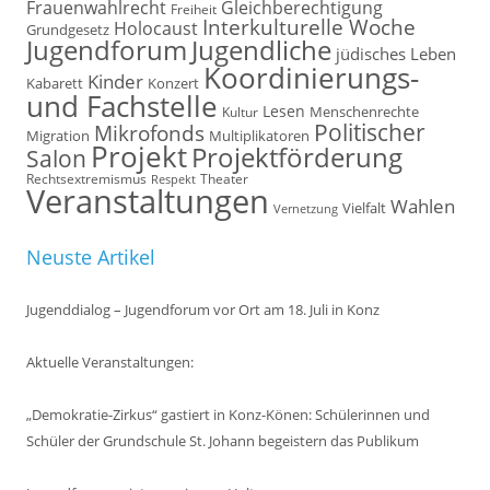
Frauenwahlrecht
Gleichberechtigung
Freiheit
Interkulturelle Woche
Holocaust
Grundgesetz
Jugendforum
Jugendliche
jüdisches Leben
Koordinierungs-
Kinder
Kabarett
Konzert
und Fachstelle
Lesen
Kultur
Menschenrechte
Politischer
Mikrofonds
Multiplikatoren
Migration
Projekt
Projektförderung
Salon
Rechtsextremismus
Theater
Respekt
Veranstaltungen
Wahlen
Vielfalt
Vernetzung
Neuste Artikel
Jugenddialog – Jugendforum vor Ort am 18. Juli in Konz
Aktuelle Veranstaltungen:
„Demokratie-Zirkus“ gastiert in Konz-Könen: Schülerinnen und
Schüler der Grundschule St. Johann begeistern das Publikum