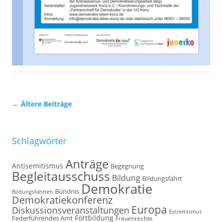
Beitrags-
←
Ältere Beiträge
Navigation
Schlagwörter
Anträge
Antisemitismus
Begegnung
Begleitausschuss
Bildung
BIldungsfahrt
Demokratie
Bündnis
Bildungsfahrten
Demokratiekonferenz
Europa
Diskussionsveranstaltungen
Extremismus
Fortbildung
Federführendes Amt
Frauenrechte