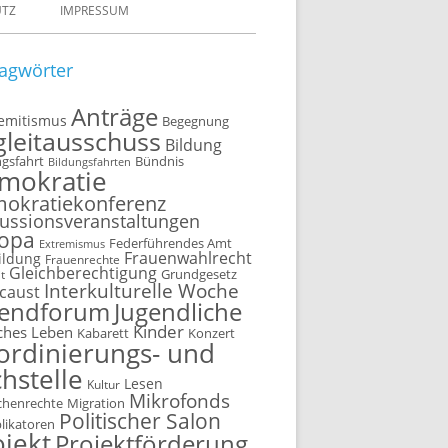
UTZ
IMPRESSUM
agwörter
Anträge
semitismus
Begegnung
gleitausschuss
Bildung
ngsfahrt
Bündnis
Bildungsfahrten
mokratie
okratiekonferenz
ussionsveranstaltungen
opa
Federführendes Amt
Extremismus
Frauenwahlrecht
ildung
Frauenrechte
Gleichberechtigung
t
Grundgesetz
Interkulturelle Woche
caust
gendforum
Jugendliche
Kinder
ches Leben
Kabarett
Konzert
ordinierungs- und
hstelle
Lesen
Kultur
Mikrofonds
henrechte
Migration
Politischer Salon
plikatoren
ojekt
Projektförderung