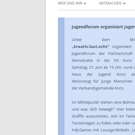
WER SIND WIR
MITMACHEN
UNSERE ZIELE
PROJEKTANTRAG ST
Jugendforum organisiert Juge
DAS JUGENDFORUM
DOWNLOADS UND 
Unter dem Mot
INITIATIVEN & AKTEURE
PROJEKTERGEBNISSE
„kreativ.laut.echt“
organisiert 
Jugendforum der Partnerschaft 
UNSERE AKTIVITÄTEN
Demokratie in der VG Konz
DAS BERATUNGSGREMIUM
Samstag, 21. Juni ab 15 Uhr, rund
Haus der Jugend Konz ei
Aktionstag für junge Menschen 
der Verbandsgemeinde Konz.
Im Mittelpunkt stehen eine Bühne
und was dich bewegt!" Hier biet
Graffiti auszutesten, sich im Te
Tanzeinlagen zu füllen oder oder o
HdJ-Garten mit Lounge-Möbeln, Li