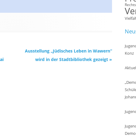
Recht
Ve
Vielfal
Neus
Jugend
Ausstellung „Jüdisches Leben in Wawern“
Konz
ai
wird in der Stadtbibliothek gezeigt
»
Aktuel
„Demok
Schül
Johan
Jugen
Jugend
Demokr