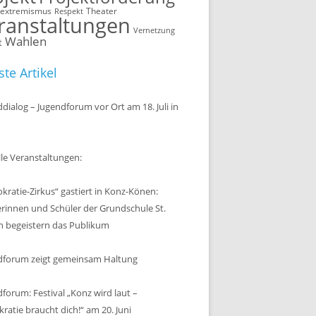
sextremismus
Theater
Respekt
ranstaltungen
Vernetzung
Wahlen
t
te Artikel
dialog – Jugendforum vor Ort am 18. Juli in
le Veranstaltungen:
ratie-Zirkus“ gastiert in Konz-Könen:
erinnen und Schüler der Grundschule St.
n begeistern das Publikum
dforum zeigt gemeinsam Haltung
forum: Festival „Konz wird laut –
atie braucht dich!“ am 20. Juni