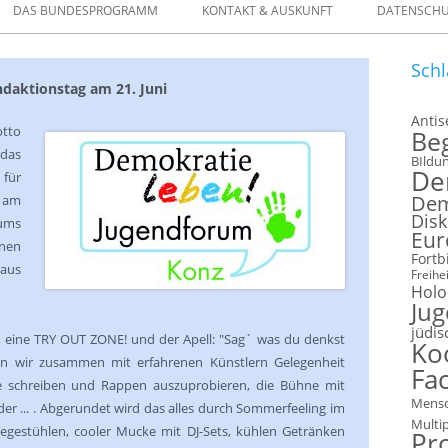
DAS BUNDESPROGRAMM
KONTAKT & AUSKUNFT
DATENSCH
ELLEN
Schl
ndaktionstag am 21. Juni
FORMULARE
Anti
to
Be
 IM VERLEIH
das
BIldu
De
für
Dem
 am
Disk
 ums
Eur
nen
Fortb
aus
Freihei
Holo
Ju
jüdis
, eine TRY OUT ZONE! und der Apell: "Sag´ was du denkst
Ko
en wir zusammen mit erfahrenen Künstlern Gelegenheit
Fac
xte schreiben und Rappen auszuprobieren, die Bühne mit
Mensc
der ... . Abgerundet wird das alles durch Sommerfeeling im
Multi
egestühlen, cooler Mucke mit DJ-Sets, kühlen Getränken
Pr