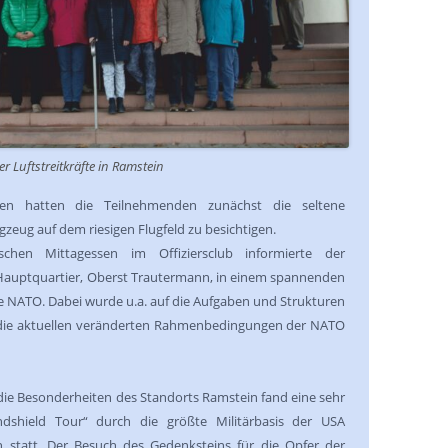
 Luftstreitkräfte in Ramstein
en hatten die Teilnehmenden zunächst die seltene
gzeug auf dem riesigen Flugfeld zu besichtigen.
chen Mittagessen im Offiziersclub informierte der
m Hauptquartier, Oberst Trautermann, in einem spannenden
e NATO. Dabei wurde u.a. auf die Aufgaben und Strukturen
e die aktuellen veränderten Rahmenbedingungen der NATO
die Besonderheiten des Standorts Ramstein fand eine sehr
ndshield Tour“ durch die größte Militärbasis der USA
n statt. Der Besuch des Gedenksteins für die Opfer der