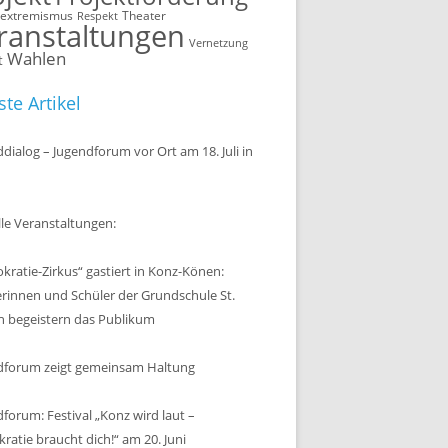
sextremismus
Theater
Respekt
ranstaltungen
Vernetzung
Wahlen
t
te Artikel
dialog – Jugendforum vor Ort am 18. Juli in
le Veranstaltungen:
ratie-Zirkus“ gastiert in Konz-Könen:
erinnen und Schüler der Grundschule St.
n begeistern das Publikum
dforum zeigt gemeinsam Haltung
forum: Festival „Konz wird laut –
atie braucht dich!“ am 20. Juni