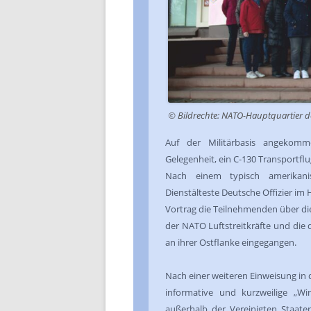
© Bildrechte: NATO-Hauptquartier der
Auf der Militärbasis angekomm
Gelegenheit, ein C-130 Transportflu
Nach einem typisch amerikanis
Dienstälteste Deutsche Offizier i
Vortrag die Teilnehmenden über di
der NATO Luftstreitkräfte und di
an ihrer Ostflanke eingegangen.
Nach einer weiteren Einweisung in 
informative und kurzweilige „Wi
außerhalb der Vereinigten Staate