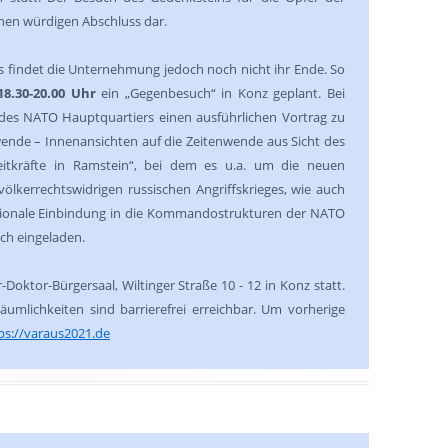
inen würdigen Abschluss dar.
s findet die Unternehmung jedoch noch nicht ihr Ende. So
18.30-20.00 Uhr
ein „Gegenbesuch“ in Konz geplant. Bei
 des NATO Hauptquartiers einen ausführlichen Vortrag zu
wende – Innenansichten auf die Zeitenwende aus Sicht des
eitkräfte in Ramstein“, bei dem es u.a. um die neuen
ölkerrechtswidrigen russischen Angriffskrieges, wie auch
tionale Einbindung in die Kommandostrukturen der NATO
ich eingeladen.
Doktor-Bürgersaal, Wiltinger Straße 10 - 12 in Konz statt.
äumlichkeiten sind barrierefrei erreichbar. Um vorherige
ps://varaus2021.de