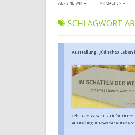
WER SIND WIR
MITMACHEN
UNSERE ZIELE
PROJEKTANTRAG ST
SCHLAGWORT-AR
DAS JUGENDFORUM
DOWNLOADS UND 
INITIATIVEN & AKTEURE
PROJEKTERGEBNISSE
Ausstellung „Jüdisches Leben 
UNSERE AKTIVITÄTEN
DAS BERATUNGSGREMIUM
Lebens in Wawern zu informieren u
Ausstellung ist eines der ersten Pr