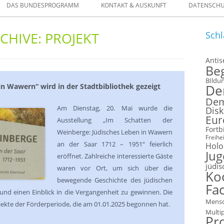
DAS BUNDESPROGRAMM
KONTAKT & AUSKUNFT
DATENSCH
ELLEN
CHIVE:
PROJEKT
Schl
FORMULARE
Anti
Be
 IM VERLEIH
BIldu
in Wawern“ wird in der Stadtbibliothek gezeigt
De
Dem
Am Dienstag, 20. Mai wurde die
Disk
Eur
Ausstellung „Im Schatten der
Fortb
Weinberge: Jüdisches Leben in Wawern
Freihei
an der Saar 1712 – 1951“ feierlich
Holo
Ju
eröffnet. Zahlreiche interessierte Gäste
jüdis
waren vor Ort, um sich über die
Ko
bewegende Geschichte des jüdischen
Fac
nd einen Einblick in die Vergangenheit zu gewinnen. Die
Mensc
ojekte der Förderperiode, die am 01.01.2025 begonnen hat.
Multi
Pr