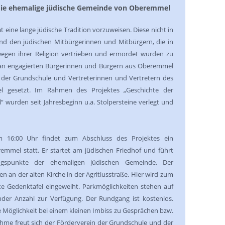
ie ehemalige jüdische Gemeinde von Oberemmel
 eine lange jüdische Tradition vorzuweisen. Diese nicht in
und den jüdischen Mitbürgerinnen und Mitbürgern, die in
 wegen ihrer Religion vertrieben und ermordet wurden zu
hl an engagierten Bürgerinnen und Bürgern aus Oberemmel
der Grundschule und Vertreterinnen und Vertretern des
l gesetzt. Im Rahmen des Projektes „Geschichte der
wurden seit Jahresbeginn u.a. Stolpersteine verlegt und
 16:00 Uhr findet zum Abschluss des Projektes ein
emmel statt. Er startet am jüdischen Friedhof und führt
ungspunkte der ehemaligen jüdischen Gemeinde. Der
 an der alten Kirche in der Agritiusstraße. Hier wird zum
llte Gedenktafel eingeweiht. Parkmöglichkeiten stehen auf
der Anzahl zur Verfügung. Der Rundgang ist kostenlos.
 Möglichkeit bei einem kleinen Imbiss zu Gesprächen bzw.
ahme freut sich der Förderverein der Grundschule und der