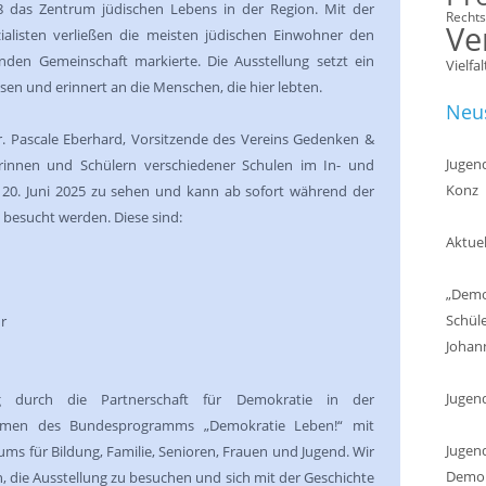
 das Zentrum jüdischen Lebens in der Region. Mit der
Recht
Ve
alisten verließen die meisten jüdischen Einwohner den
den Gemeinschaft markierte. Die Ausstellung setzt ein
Vielfal
sen und erinnert an die Menschen, die hier lebten.
Neus
r. Pascale Eberhard, Vorsitzende des Vereins Gedenken &
Jugend
rinnen und Schülern verschiedener Schulen im In- und
Konz
um 20. Juni 2025 zu sehen und kann ab sofort während der
 besucht werden. Diese sind:
Aktuel
„Demok
Schül
hr
Johan
Jugen
ng durch die Partnerschaft für Demokratie in der
men des Bundesprogramms „Demokratie Leben!“ mit
Jugend
ms für Bildung, Familie, Senioren, Frauen und Jugend. Wir
Demokr
ein, die Ausstellung zu besuchen und sich mit der Geschichte