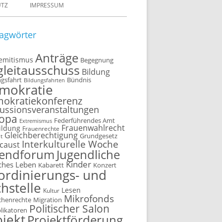
UTZ
IMPRESSUM
agwörter
Anträge
semitismus
Begegnung
gleitausschuss
Bildung
ngsfahrt
Bündnis
Bildungsfahrten
mokratie
okratiekonferenz
ussionsveranstaltungen
opa
Federführendes Amt
Extremismus
Frauenwahlrecht
ildung
Frauenrechte
Gleichberechtigung
t
Grundgesetz
Interkulturelle Woche
caust
gendforum
Jugendliche
Kinder
ches Leben
Kabarett
Konzert
ordinierungs- und
hstelle
Lesen
Kultur
Mikrofonds
henrechte
Migration
Politischer Salon
plikatoren
ojekt
Projektförderung