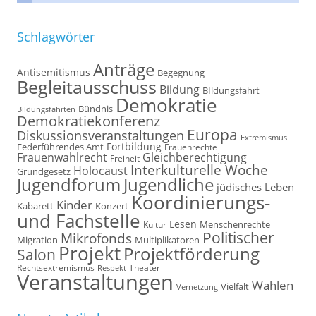
Schlagwörter
Anträge
Antisemitismus
Begegnung
Begleitausschuss
Bildung
BIldungsfahrt
Demokratie
Bündnis
Bildungsfahrten
Demokratiekonferenz
Europa
Diskussionsveranstaltungen
Extremismus
Fortbildung
Federführendes Amt
Frauenrechte
Frauenwahlrecht
Gleichberechtigung
Freiheit
Interkulturelle Woche
Holocaust
Grundgesetz
Jugendforum
Jugendliche
jüdisches Leben
Koordinierungs-
Kinder
Kabarett
Konzert
und Fachstelle
Lesen
Kultur
Menschenrechte
Politischer
Mikrofonds
Multiplikatoren
Migration
Projekt
Projektförderung
Salon
Rechtsextremismus
Theater
Respekt
Veranstaltungen
Wahlen
Vielfalt
Vernetzung