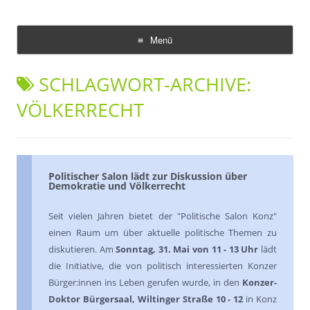
Demokratie Leben Konz
Koordinierungs- und Fachstelle Konz
Menü
Zum
Inhalt
SCHLAGWORT-ARCHIVE:
springen
VÖLKERRECHT
Politischer Salon lädt zur Diskussion über
Demokratie und Völkerrecht
Seit vielen Jahren bietet der "Politische Salon Konz"
einen Raum um über aktuelle politische Themen zu
diskutieren. Am
Sonntag, 31. Mai von 11 - 13 Uhr
lädt
die Initiative, die von politisch interessierten Konzer
Bürger:innen ins Leben gerufen wurde, in den
Konzer-
Doktor Bürgersaal, Wiltinger Straße 10 - 12
in Konz