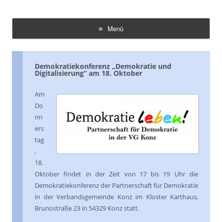
Demokratie Leben Konz
Koordinierungs- und Fachstelle Konz
Menü
Zum
Inhalt
springen
Demokratiekonferenz „Demokratie und
Digitalisierung“ am 18. Oktober
Am
Do
nn
ers
tag
,
18.
Oktober findet in der Zeit von 17 bis 19 Uhr die
Demokratiekonferenz der Partnerschaft für Demokratie
in der Verbandsgemeinde Konz im Kloster Karthaus,
Brunostraße 23 in 54329 Konz statt.