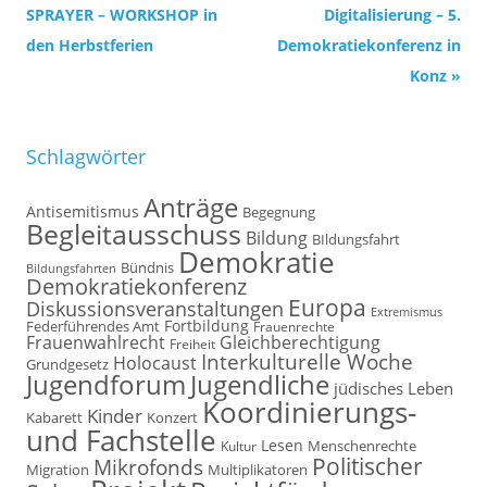
Navigation
SPRAYER – WORKSHOP in
Digitalisierung – 5.
den Herbstferien
Demokratiekonferenz in
Konz
»
Schlagwörter
Anträge
Antisemitismus
Begegnung
Begleitausschuss
Bildung
BIldungsfahrt
Demokratie
Bündnis
Bildungsfahrten
Demokratiekonferenz
Europa
Diskussionsveranstaltungen
Extremismus
Fortbildung
Federführendes Amt
Frauenrechte
Frauenwahlrecht
Gleichberechtigung
Freiheit
Interkulturelle Woche
Holocaust
Grundgesetz
Jugendforum
Jugendliche
jüdisches Leben
Koordinierungs-
Kinder
Kabarett
Konzert
und Fachstelle
Lesen
Kultur
Menschenrechte
Politischer
Mikrofonds
Multiplikatoren
Migration