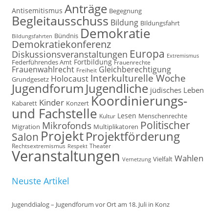
Anträge
Antisemitismus
Begegnung
Begleitausschuss
Bildung
BIldungsfahrt
Demokratie
Bündnis
Bildungsfahrten
Demokratiekonferenz
Europa
Diskussionsveranstaltungen
Extremismus
Fortbildung
Federführendes Amt
Frauenrechte
Frauenwahlrecht
Gleichberechtigung
Freiheit
Interkulturelle Woche
Holocaust
Grundgesetz
Jugendforum
Jugendliche
jüdisches Leben
Koordinierungs-
Kinder
Kabarett
Konzert
und Fachstelle
Lesen
Kultur
Menschenrechte
Politischer
Mikrofonds
Multiplikatoren
Migration
Projekt
Projektförderung
Salon
Rechtsextremismus
Theater
Respekt
Veranstaltungen
Wahlen
Vielfalt
Vernetzung
Neuste Artikel
Jugenddialog – Jugendforum vor Ort am 18. Juli in Konz