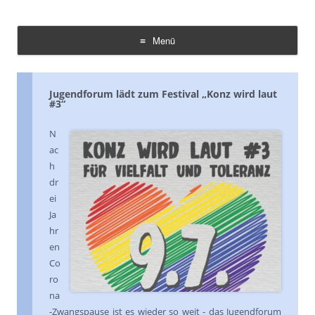
Demokratie Leben Konz
Koordinierungs- und Fachstelle Konz
Menü
Zum
Inhalt
springen
Jugendforum lädt zum Festival „Konz wird laut
#3“
N
ac
h
dr
ei
Ja
hr
en
Co
ro
na
-Zwangspause ist es wieder so weit - das Jugendforum