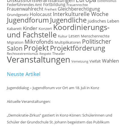
Extremismus
Fortbildung
Federführendes Amt
Frauenrechte
Frauenwahlrecht
Gleichberechtigung
Freiheit
Interkulturelle Woche
Holocaust
Grundgesetz
Jugendforum
Jugendliche
jüdisches Leben
Koordinierungs-
Kinder
Kabarett
Konzert
und Fachstelle
Lesen
Kultur
Menschenrechte
Politischer
Mikrofonds
Multiplikatoren
Migration
Projekt
Projektförderung
Salon
Rechtsextremismus
Theater
Respekt
Veranstaltungen
Wahlen
Vielfalt
Vernetzung
Neuste Artikel
Jugenddialog – Jugendforum vor Ort am 18. Juli in Konz
Aktuelle Veranstaltungen:
„Demokratie-Zirkus“ gastiert in Konz-Könen: Schülerinnen und
Schüler der Grundschule St. Johann begeistern das Publikum