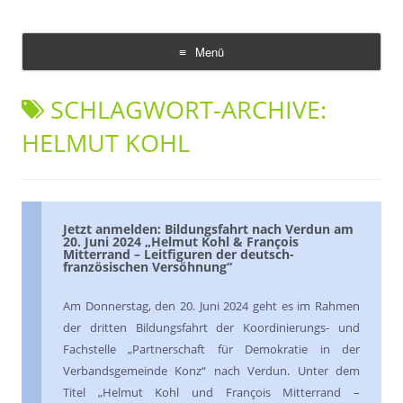
Demokratie Leben Konz
Koordinierungs- und Fachstelle Konz
Menü
Zum
Inhalt
SCHLAGWORT-ARCHIVE:
springen
HELMUT KOHL
Jetzt anmelden: Bildungsfahrt nach Verdun am
20. Juni 2024 „Helmut Kohl & François
Mitterrand – Leitfiguren der deutsch-
französischen Versöhnung“
Am Donnerstag, den 20. Juni 2024 geht es im Rahmen
der dritten Bildungsfahrt der Koordinierungs- und
Fachstelle „Partnerschaft für Demokratie in der
Verbandsgemeinde Konz“ nach Verdun. Unter dem
Titel „Helmut Kohl und François Mitterrand –