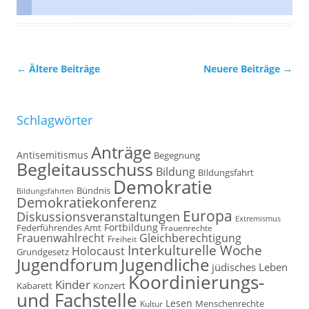
Beitrags-
←
Ältere Beiträge
Neuere Beiträge
→
Navigation
Schlagwörter
Anträge
Antisemitismus
Begegnung
Begleitausschuss
Bildung
BIldungsfahrt
Demokratie
Bündnis
Bildungsfahrten
Demokratiekonferenz
Europa
Diskussionsveranstaltungen
Extremismus
Fortbildung
Federführendes Amt
Frauenrechte
Frauenwahlrecht
Gleichberechtigung
Freiheit
Interkulturelle Woche
Holocaust
Grundgesetz
Jugendforum
Jugendliche
jüdisches Leben
Koordinierungs-
Kinder
Kabarett
Konzert
und Fachstelle
Lesen
Kultur
Menschenrechte