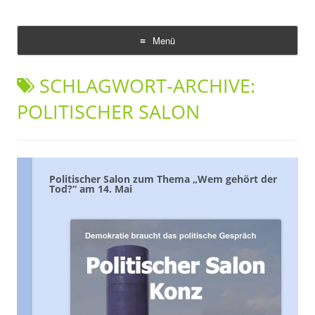
Demokratie Leben Konz
Koordinierungs- und Fachstelle Konz
Menü
Zum
Inhalt
SCHLAGWORT-ARCHIVE:
springen
POLITISCHER SALON
Politischer Salon zum Thema „Wem gehört der
Tod?“ am 14. Mai