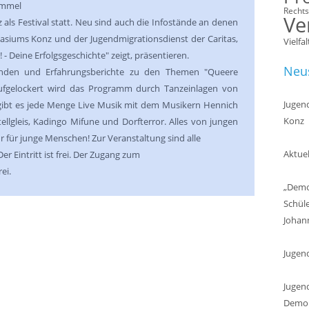
immel
Recht
Ve
ls Festival statt. Neu sind auch die Infostände an denen
iums Konz und der Jugendmigrationsdienst der Caritas,
Vielfal
 - Deine Erfolgsgeschichte" zeigt, präsentieren.
Neus
unden und Erfahrungsberichte zu den Themen "Queere
. Aufgelockert wird das Programm durch Tanzeinlagen von
Jugend
ibt es jede Menge Live Musik mit dem Musikern Hennich
Konz
llgleis, Kadingo Mifune und Dorfterror.
Alles von jungen
ur für junge Menschen!
Zur Veranstaltung sind alle
Aktuel
er Eintritt ist frei. Der Zugang zum
ei.
„Demok
Schül
Johan
Jugen
Jugend
Demokr