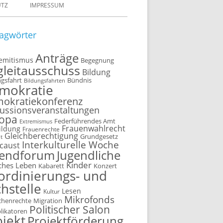
UTZ
IMPRESSUM
agwörter
Anträge
semitismus
Begegnung
gleitausschuss
Bildung
ngsfahrt
Bündnis
Bildungsfahrten
mokratie
okratiekonferenz
ussionsveranstaltungen
opa
Federführendes Amt
Extremismus
Frauenwahlrecht
ildung
Frauenrechte
Gleichberechtigung
t
Grundgesetz
Interkulturelle Woche
caust
gendforum
Jugendliche
Kinder
ches Leben
Kabarett
Konzert
ordinierungs- und
hstelle
Lesen
Kultur
Mikrofonds
henrechte
Migration
Politischer Salon
plikatoren
ojekt
Projektförderung