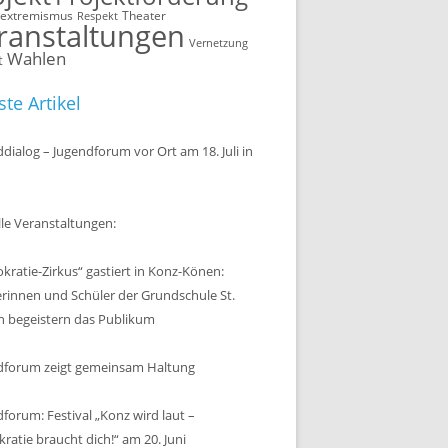
sextremismus
Theater
Respekt
ranstaltungen
Vernetzung
Wahlen
t
te Artikel
dialog – Jugendforum vor Ort am 18. Juli in
le Veranstaltungen:
ratie-Zirkus“ gastiert in Konz-Könen:
erinnen und Schüler der Grundschule St.
n begeistern das Publikum
dforum zeigt gemeinsam Haltung
forum: Festival „Konz wird laut –
atie braucht dich!“ am 20. Juni