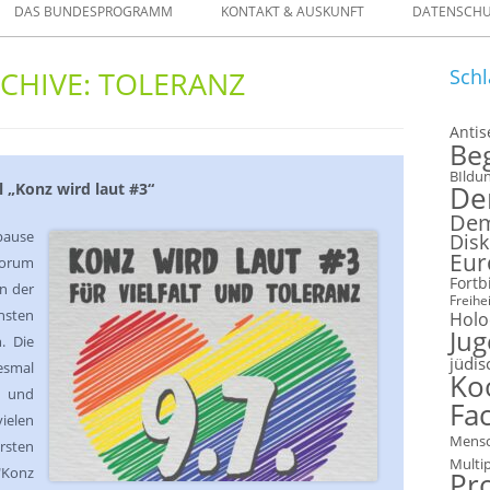
DAS BUNDESPROGRAMM
KONTAKT & AUSKUNFT
DATENSCH
ELLEN
CHIVE:
TOLERANZ
Schl
FORMULARE
Anti
Be
 IM VERLEIH
BIldu
 „Konz wird laut #3“
De
Dem
pause
Disk
Eur
dforum
Fortb
in der
Freihei
hsten
Holo
Ju
. Die
jüdis
esmal
Ko
t und
Fac
elen
Mensc
sten
Multi
"Konz
Pr