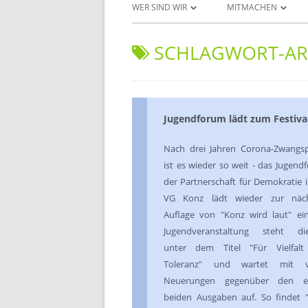
WER SIND WIR
MITMACHEN
UNSERE ZIELE
PROJEKTANTRAG ST
SCHLAGWORT-AR
DAS JUGENDFORUM
DOWNLOADS UND 
INITIATIVEN & AKTEURE
PROJEKTERGEBNISSE
Jugendforum lädt zum Festival
UNSERE AKTIVITÄTEN
Nach drei Jahren Corona-Zwangs
DAS BERATUNGSGREMIUM
ist es wieder so weit - das Jugen
der Partnerschaft für Demokratie 
VG Konz lädt wieder zur näc
Auflage von "Konz wird laut" ein
Jugendveranstaltung steht di
unter dem Titel "Für Vielfal
Toleranz" und wartet mit vi
Neuerungen gegenüber den er
beiden Ausgaben auf. So findet 