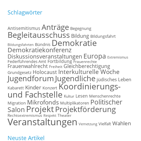
Schlagwörter
Anträge
Antisemitismus
Begegnung
Begleitausschuss
Bildung
BIldungsfahrt
Demokratie
Bündnis
Bildungsfahrten
Demokratiekonferenz
Europa
Diskussionsveranstaltungen
Extremismus
Fortbildung
Federführendes Amt
Frauenrechte
Frauenwahlrecht
Gleichberechtigung
Freiheit
Interkulturelle Woche
Holocaust
Grundgesetz
Jugendforum
Jugendliche
jüdisches Leben
Koordinierungs-
Kinder
Kabarett
Konzert
und Fachstelle
Lesen
Kultur
Menschenrechte
Politischer
Mikrofonds
Multiplikatoren
Migration
Projekt
Projektförderung
Salon
Rechtsextremismus
Theater
Respekt
Veranstaltungen
Wahlen
Vielfalt
Vernetzung
Neuste Artikel