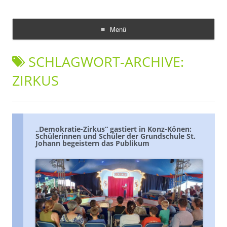
Demokratie Leben Konz
Koordinierungs- und Fachstelle Konz
Menü
Zum
Inhalt
SCHLAGWORT-ARCHIVE:
springen
ZIRKUS
„Demokratie-Zirkus“ gastiert in Konz-Könen:
Schülerinnen und Schüler der Grundschule St.
Johann begeistern das Publikum