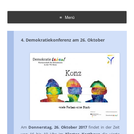
Demokratie Leben Konz
Koordinierungs- und Fachstelle Konz
Menü
Zum
Inhalt
springen
4. Demokratiekonferenz am 26. Oktober
Am
Donnerstag, 26. Oktober 2017
findet in der Zeit