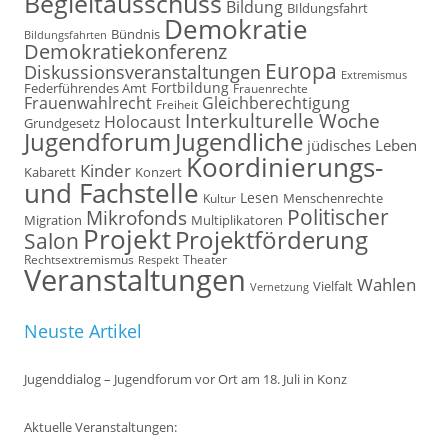
Begleitausschuss
Bildung
BIldungsfahrt
Demokratie
Bündnis
Bildungsfahrten
Demokratiekonferenz
Europa
Diskussionsveranstaltungen
Extremismus
Fortbildung
Federführendes Amt
Frauenrechte
Frauenwahlrecht
Gleichberechtigung
Freiheit
Interkulturelle Woche
Holocaust
Grundgesetz
Jugendforum
Jugendliche
jüdisches Leben
Koordinierungs-
Kinder
Kabarett
Konzert
und Fachstelle
Lesen
Kultur
Menschenrechte
Politischer
Mikrofonds
Multiplikatoren
Migration
Projekt
Projektförderung
Salon
Rechtsextremismus
Theater
Respekt
Veranstaltungen
Wahlen
Vielfalt
Vernetzung
Neuste Artikel
Jugenddialog – Jugendforum vor Ort am 18. Juli in Konz
Aktuelle Veranstaltungen: