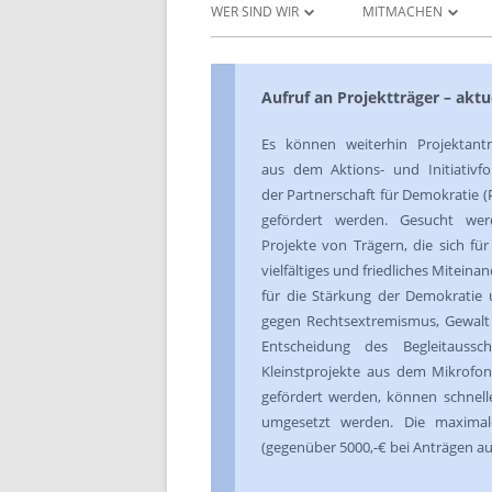
WER SIND WIR
MITMACHEN
UNSERE ZIELE
PROJEKTANTRAG ST
Aufruf an Projektträger – akt
DAS JUGENDFORUM
DOWNLOADS UND 
Es können weiterhin Projektant
INITIATIVEN & AKTEURE
PROJEKTERGEBNISSE
aus dem Aktions- und Initiativf
der Partnerschaft für Demokratie (
UNSERE AKTIVITÄTEN
gefördert werden. Gesucht wer
DAS BERATUNGSGREMIUM
Projekte von Trägern, die sich für
vielfältiges und friedliches Miteinan
für die Stärkung der Demokratie
gegen Rechtsextremismus, Gewalt 
Entscheidung des Begleitauss
Kleinstprojekte aus dem Mikrofon
gefördert werden, können schnell
umgesetzt werden. Die maximale
(gegenüber 5000,-€ bei Anträgen auf