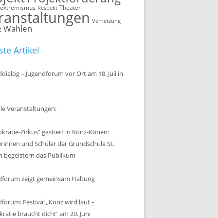
sextremismus
Theater
Respekt
ranstaltungen
Vernetzung
Wahlen
t
te Artikel
dialog – Jugendforum vor Ort am 18. Juli in
le Veranstaltungen:
ratie-Zirkus“ gastiert in Konz-Könen:
erinnen und Schüler der Grundschule St.
n begeistern das Publikum
dforum zeigt gemeinsam Haltung
forum: Festival „Konz wird laut –
atie braucht dich!“ am 20. Juni