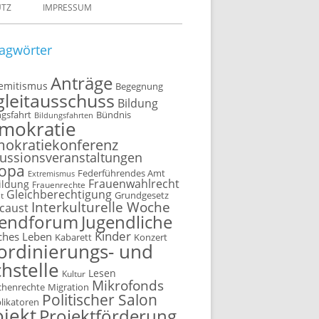
UTZ
IMPRESSUM
agwörter
Anträge
semitismus
Begegnung
gleitausschuss
Bildung
ngsfahrt
Bündnis
Bildungsfahrten
mokratie
okratiekonferenz
ussionsveranstaltungen
opa
Federführendes Amt
Extremismus
Frauenwahlrecht
ildung
Frauenrechte
Gleichberechtigung
t
Grundgesetz
Interkulturelle Woche
caust
gendforum
Jugendliche
Kinder
ches Leben
Kabarett
Konzert
ordinierungs- und
hstelle
Lesen
Kultur
Mikrofonds
henrechte
Migration
Politischer Salon
plikatoren
ojekt
Projektförderung