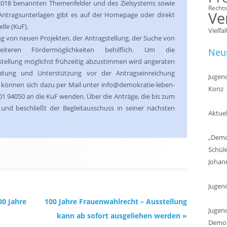
ür 2018 benannten Themenfelder und des Zielsystems sowie
Recht
Ve
 Antragsunterlagen gibt es auf der Homepage oder direkt
lle (KuF).
Vielfal
ung von neuen Projekten, der Antragstellung, der Suche von
iteren Fördermöglichkeiten behilflich. Um die
Neus
stellung möglichst frühzeitig abzustimmen wird angeraten
atung und Unterstützung vor der Antragseinreichung
Jugend
 können sich dazu per Mail unter info@demokratie-leben-
Konz
01 94050 an die KuF wenden. Über die Anträge, die bis zum
 und beschließt der Begleitausschuss in seiner nächsten
Aktuel
„Demok
Schül
Johan
Jugen
00 Jahre
100 Jahre Frauenwahlrecht – Ausstellung
Jugend
kann ab sofort ausgeliehen werden
»
Demokr