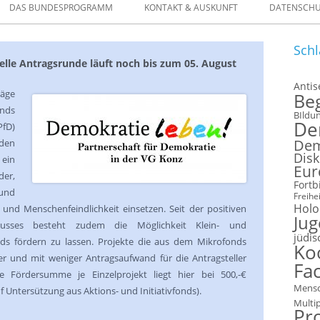
DAS BUNDESPROGRAMM
KONTAKT & AUSKUNFT
DATENSCH
ELLEN
Schl
uelle Antragsrunde läuft noch bis zum 05. August
FORMULARE
Anti
räge
Be
 IM VERLEIH
onds
BIldu
De
PfD)
Dem
den
Disk
 ein
Eur
der,
Fortb
 und
Freihei
Holo
und Menschenfeindlichkeit einsetzen. Seit der positiven
Ju
chusses besteht zudem die Möglichkeit Klein- und
jüdis
ds fördern zu lassen. Projekte die aus dem Mikrofonds
Ko
er und mit weniger Antragsaufwand für die Antragsteller
Fac
 Fördersumme je Einzelprojekt liegt hier bei 500,-€
Mensc
 Untersützung aus Aktions- und Initiativfonds).
Multi
Pr