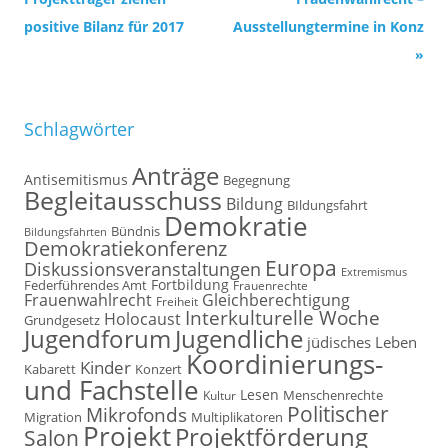
positive Bilanz für 2017
Ausstellungtermine in Konz
»
Schlagwörter
Anträge
Antisemitismus
Begegnung
Begleitausschuss
Bildung
BIldungsfahrt
Demokratie
Bündnis
Bildungsfahrten
Demokratiekonferenz
Europa
Diskussionsveranstaltungen
Extremismus
Fortbildung
Federführendes Amt
Frauenrechte
Frauenwahlrecht
Gleichberechtigung
Freiheit
Interkulturelle Woche
Holocaust
Grundgesetz
Jugendforum
Jugendliche
jüdisches Leben
Koordinierungs-
Kinder
Kabarett
Konzert
und Fachstelle
Lesen
Kultur
Menschenrechte
Politischer
Mikrofonds
Multiplikatoren
Migration
Projekt
Projektförderung
Salon