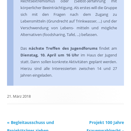
Rechtsextremismus oder (Selbst-)erfahrung mit
körperlicher Beeinträchtigung. Als erstes will die Gruppe
sich mit den Fragen nach dem Zugang zu
Lebensmitteln (Grundrecht auf Trinkwasser, ...) und der
Verschwendung von Lebens- mitteln und mögliche
Alternativen (foodsharing, Tafel, ...) befassen.
Das
nächste Treffen des Jugendforums
findet am
Dienstag, 10. April um 16 Uhr
im Haus der Jugend
statt. Dann
sollen konkrete Aktivitäten geplant werden.
Hierzu sind alle Interessierten zwischen 14 und 27
Jahren eingeladen.
21. März 2018
Beitrags-
«
Begleitausschuss und
Projekt 100 Jahre
Navigation
Projektträger ziehen
Frauenwahlrecht –