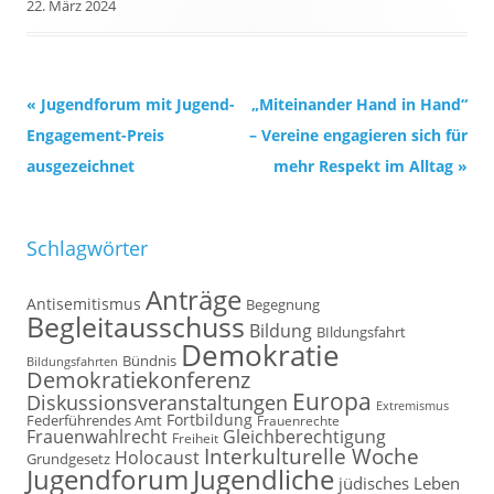
22. März 2024
Beitrags-
«
Jugendforum mit Jugend-
„Miteinander Hand in Hand“
Navigation
Engagement-Preis
– Vereine engagieren sich für
ausgezeichnet
mehr Respekt im Alltag
»
Schlagwörter
Anträge
Antisemitismus
Begegnung
Begleitausschuss
Bildung
BIldungsfahrt
Demokratie
Bündnis
Bildungsfahrten
Demokratiekonferenz
Europa
Diskussionsveranstaltungen
Extremismus
Fortbildung
Federführendes Amt
Frauenrechte
Frauenwahlrecht
Gleichberechtigung
Freiheit
Interkulturelle Woche
Holocaust
Grundgesetz
Jugendforum
Jugendliche
jüdisches Leben