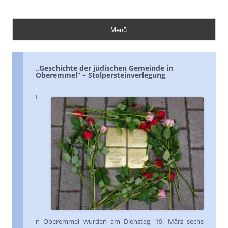
Demokratie Leben Konz
Koordinierungs- und Fachstelle Konz
Menü
Zum
Inhalt
springen
„Geschichte der jüdischen Gemeinde in
Oberemmel“ – Stolpersteinverlegung
I
n Oberemmel wurden am Dienstag, 19. März sechs