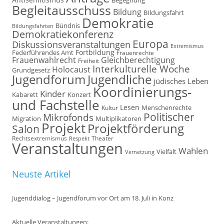
Begegnung
Begleitausschuss
Bildung
BIldungsfahrt
Demokratie
Bündnis
Bildungsfahrten
Demokratiekonferenz
Europa
Diskussionsveranstaltungen
Extremismus
Fortbildung
Federführendes Amt
Frauenrechte
Frauenwahlrecht
Gleichberechtigung
Freiheit
Interkulturelle Woche
Holocaust
Grundgesetz
Jugendforum
Jugendliche
jüdisches Leben
Koordinierungs-
Kinder
Kabarett
Konzert
und Fachstelle
Lesen
Kultur
Menschenrechte
Politischer
Mikrofonds
Multiplikatoren
Migration
Projekt
Projektförderung
Salon
Rechtsextremismus
Theater
Respekt
Veranstaltungen
Wahlen
Vielfalt
Vernetzung
Neuste Artikel
Jugenddialog – Jugendforum vor Ort am 18. Juli in Konz
Aktuelle Veranstaltungen: