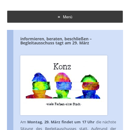
Demokratie Leben Konz
Koordinierungs- und Fachstelle Konz
Menü
Zum
Inhalt
springen
informieren, beraten, beschließen –
Begleitausschuss tagt am 29. März
Am
Montag, 29. März findet um 17 Uhr
die nächste
Sitzung des Begleitauschusses statt. Aufgrund der