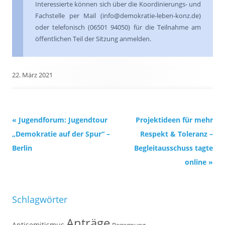
Interessierte können sich über die Koordinierungs- und
Fachstelle per Mail (info@demokratie-leben-konz.de)
oder telefonisch (06501 94050) für die Teilnahme am
öffentlichen Teil der Sitzung anmelden.
22. März 2021
Beitrags-
«
Jugendforum: Jugendtour
Projektideen für mehr
Navigation
„Demokratie auf der Spur“ –
Respekt & Toleranz –
Berlin
Begleitausschuss tagte
online
»
Schlagwörter
Anträge
Antisemitismus