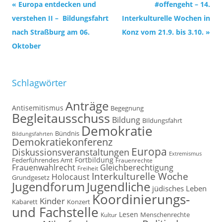
Beitrags-
«
Europa entdecken und
#offengeht – 14.
Navigation
verstehen II – Bildungsfahrt
Interkulturelle Wochen in
nach Straßburg am 06.
Konz vom 21.9. bis 3.10.
»
Oktober
Schlagwörter
Anträge
Antisemitismus
Begegnung
Begleitausschuss
Bildung
BIldungsfahrt
Demokratie
Bündnis
Bildungsfahrten
Demokratiekonferenz
Europa
Diskussionsveranstaltungen
Extremismus
Fortbildung
Federführendes Amt
Frauenrechte
Frauenwahlrecht
Gleichberechtigung
Freiheit
Interkulturelle Woche
Holocaust
Grundgesetz
Jugendforum
Jugendliche
jüdisches Leben
Koordinierungs-
Kinder
Kabarett
Konzert
und Fachstelle
Lesen
Kultur
Menschenrechte