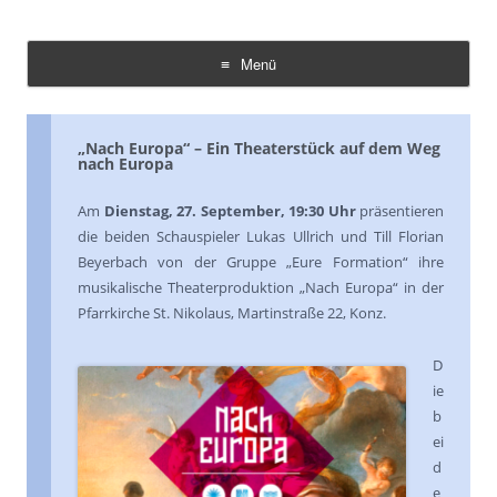
Demokratie Leben Konz
Koordinierungs- und Fachstelle Konz
Menü
Zum
Inhalt
springen
„Nach Europa“ – Ein Theaterstück auf dem Weg
nach Europa
Am
Dienstag, 27. September, 19:30 Uhr
präsentieren
die beiden Schauspieler Lukas Ullrich und Till Florian
Beyerbach von der Gruppe „Eure Formation“ ihre
musikalische Theaterproduktion „Nach Europa“ in der
Pfarrkirche St. Nikolaus, Martinstraße 22, Konz.
D
ie
b
ei
d
e