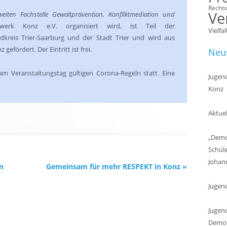
Recht
Ve
weiten Fachstelle Gewaltprävention, Konfliktmediation und
erk Konz e.V. organisiert wird, ist Teil der
Vielfal
kreis Trier-Saarburg und der Stadt Trier und wird aus
efördert. Der Eintritt ist frei.
Neus
am Veranstaltungstag gültigen Corona-Regeln statt. Eine
Jugend
Konz
Aktuel
„Demok
Schül
Johan
n
Gemeinsam für mehr RESPEKT in Konz
»
Jugen
Jugend
Demokr