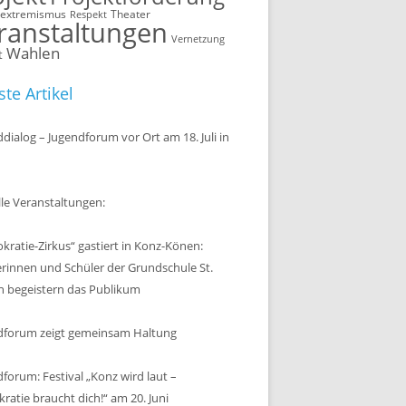
sextremismus
Theater
Respekt
ranstaltungen
Vernetzung
Wahlen
t
te Artikel
dialog – Jugendforum vor Ort am 18. Juli in
le Veranstaltungen:
ratie-Zirkus“ gastiert in Konz-Könen:
erinnen und Schüler der Grundschule St.
n begeistern das Publikum
dforum zeigt gemeinsam Haltung
forum: Festival „Konz wird laut –
atie braucht dich!“ am 20. Juni