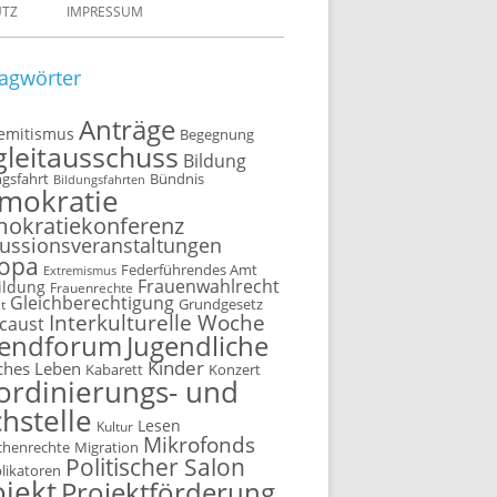
UTZ
IMPRESSUM
agwörter
Anträge
semitismus
Begegnung
gleitausschuss
Bildung
ngsfahrt
Bündnis
Bildungsfahrten
mokratie
okratiekonferenz
ussionsveranstaltungen
opa
Federführendes Amt
Extremismus
Frauenwahlrecht
ildung
Frauenrechte
Gleichberechtigung
t
Grundgesetz
Interkulturelle Woche
caust
gendforum
Jugendliche
Kinder
ches Leben
Kabarett
Konzert
ordinierungs- und
hstelle
Lesen
Kultur
Mikrofonds
henrechte
Migration
Politischer Salon
plikatoren
ojekt
Projektförderung