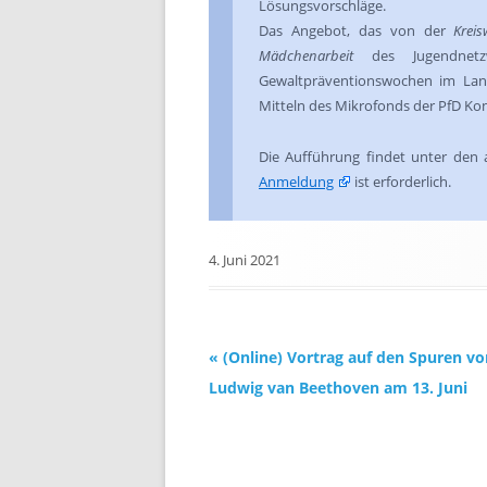
Lösungsvorschläge.
Das Angebot, das von der
Kreis
Mädchenarbeit
des Jugendnetzw
Gewaltpräventionswochen im Land
Mitteln des Mikrofonds der PfD Konz g
Die Aufführung findet unter den 
Anmeldung
ist erforderlich.
4. Juni 2021
Beitrags-
«
(Online) Vortrag auf den Spuren vo
Navigation
Ludwig van Beethoven am 13. Juni