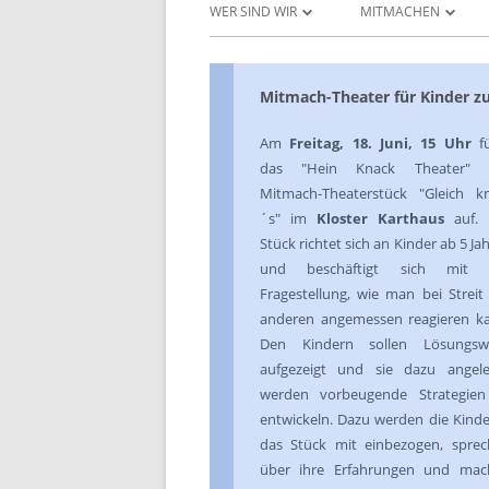
WER SIND WIR
MITMACHEN
UNSERE ZIELE
PROJEKTANTRAG ST
Mitmach-Theater für Kinder z
DAS JUGENDFORUM
DOWNLOADS UND 
Am
Freitag, 18. Juni, 15 Uhr
fü
INITIATIVEN & AKTEURE
PROJEKTERGEBNISSE
das "Hein Knack Theater" 
Mitmach-Theaterstück "Gleich kn
UNSERE AKTIVITÄTEN
´s" im
Kloster Karthaus
auf. 
DAS BERATUNGSGREMIUM
Stück richtet sich an Kinder ab 5 Ja
und beschäftigt sich mit 
Fragestellung, wie man bei Streit
anderen angemessen reagieren k
Den Kindern sollen Lösungsw
aufgezeigt und sie dazu angele
werden vorbeugende Strategien
entwickeln. Dazu werden die Kinde
das Stück mit einbezogen, spre
über ihre Erfahrungen und mac