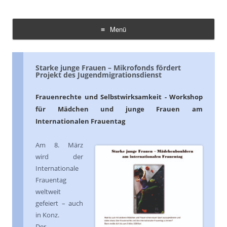
Demokratie Leben Konz
Koordinierungs- und Fachstelle Konz
Menü
Zum
Inhalt
springen
Starke junge Frauen – Mikrofonds fördert
Projekt des Jugendmigrationsdienst
Frauenrechte und Selbstwirksamkeit - Workshop
für Mädchen und junge Frauen am
Internationalen Frauentag
Am 8. März
wird der
Internationale
Frauentag
weltweit
gefeiert – auch
in Konz.
Der