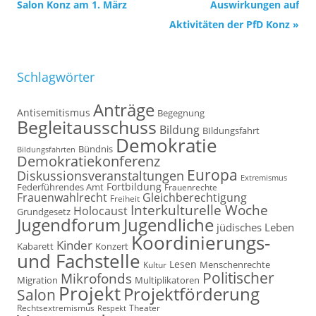
Navigation
Salon Konz am 1. März
Auswirkungen auf
Aktivitäten der PfD Konz
»
Schlagwörter
Anträge
Antisemitismus
Begegnung
Begleitausschuss
Bildung
BIldungsfahrt
Demokratie
Bündnis
Bildungsfahrten
Demokratiekonferenz
Europa
Diskussionsveranstaltungen
Extremismus
Fortbildung
Federführendes Amt
Frauenrechte
Frauenwahlrecht
Gleichberechtigung
Freiheit
Interkulturelle Woche
Holocaust
Grundgesetz
Jugendforum
Jugendliche
jüdisches Leben
Koordinierungs-
Kinder
Kabarett
Konzert
und Fachstelle
Lesen
Kultur
Menschenrechte
Politischer
Mikrofonds
Multiplikatoren
Migration
Projekt
Projektförderung
Salon
Rechtsextremismus
Theater
Respekt