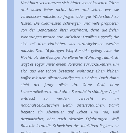
Nachbarn verschanzen sich hinter verschlossenen Türen
und wollen lieber nichts hören und sehen, was sie
veranlassen müsste, zu fragen oder gar Widerstand zu
leisten. Die allermeisten schweigen, und viele profitieren
von der Deportation ihrer Nachbarn, denn die freien
Wohnungen werden nun ›arischen‹ Familien zugeteilt, die
sich mit dem einrichten, was zurückgelassen werden
musste. Dem 16-jährigen Wolf Buschke gelingt zwar die
Flucht, als die Gestapo die elterliche Wohnung räumt. Er
wagt es sogar unter einem Vorwand zurückzukehren, um
sich aus der schon besetzten Wohnung einen kleinen
Koffer mit dem Allernotwendigsten zu holen. Doch dann
steht der Junge allein da. Ohne Geld, ohne
Lebensmittelkarten und ohne Freunde! In ständiger Angst
entdeckt zu werden, versucht er, im
nationalsozialistischen Berlin unterzutauchen. Damit
beginnt ein Abenteuer auf Leben und Tod, voll
dramatischer, aber auch skurriler Erfahrungen. Wolf
Buschke lernt, die Schwächen des totalitären Regimes zu
nutzen, um zu überleben ...“ (Text: