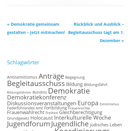
Beitrags-
«
Demokratie gemeinsam
Rückblick und Ausblick –
Navigation
gestalten – Jetzt mitmachen!
Begleitausschuss tagt am 1.
Dezember
»
Schlagwörter
Anträge
Antisemitismus
Begegnung
Begleitausschuss
Bildung
BIldungsfahrt
Demokratie
Bündnis
Bildungsfahrten
Demokratiekonferenz
Europa
Diskussionsveranstaltungen
Extremismus
Fortbildung
Federführendes Amt
Frauenrechte
Frauenwahlrecht
Gleichberechtigung
Freiheit
Interkulturelle Woche
Holocaust
Grundgesetz
Jugendforum
Jugendliche
jüdisches Leben