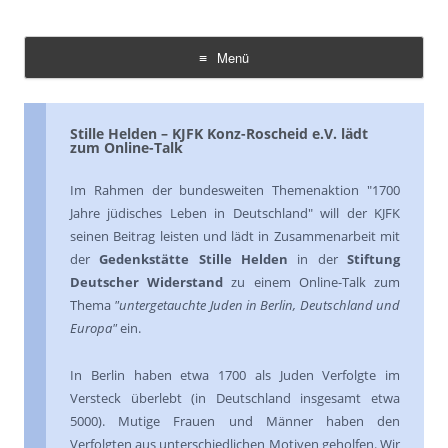
Demokratie Leben Konz
Koordinierungs- und Fachstelle Konz
Menü
Zum
Inhalt
springen
Stille Helden – KJFK Konz-Roscheid e.V. lädt
zum Online-Talk
Im Rahmen der bundesweiten Themenaktion "1700
Jahre jüdisches Leben in Deutschland" will der KJFK
seinen Beitrag leisten und lädt in Zusammenarbeit mit
der
Gedenkstätte Stille Helden
in der
Stiftung
Deutscher Widerstand
zu einem Online-Talk zum
Thema
"untergetauchte Juden in Berlin, Deutschland und
Europa"
ein.
In Berlin haben etwa 1700 als Juden Verfolgte im
Versteck überlebt (in Deutschland insgesamt etwa
5000). Mutige Frauen und Männer haben den
Verfolgten aus unterschiedlichen Motiven geholfen. Wir