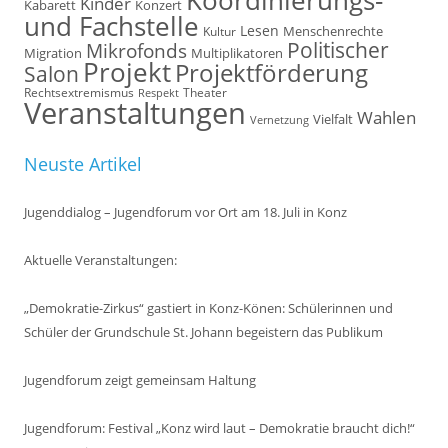
Koordinierungs-
Kinder
Kabarett
Konzert
und Fachstelle
Lesen
Kultur
Menschenrechte
Politischer
Mikrofonds
Multiplikatoren
Migration
Projekt
Projektförderung
Salon
Rechtsextremismus
Theater
Respekt
Veranstaltungen
Wahlen
Vielfalt
Vernetzung
Neuste Artikel
Jugenddialog – Jugendforum vor Ort am 18. Juli in Konz
Aktuelle Veranstaltungen:
„Demokratie-Zirkus“ gastiert in Konz-Könen: Schülerinnen und
Schüler der Grundschule St. Johann begeistern das Publikum
Jugendforum zeigt gemeinsam Haltung
Jugendforum: Festival „Konz wird laut – Demokratie braucht dich!“