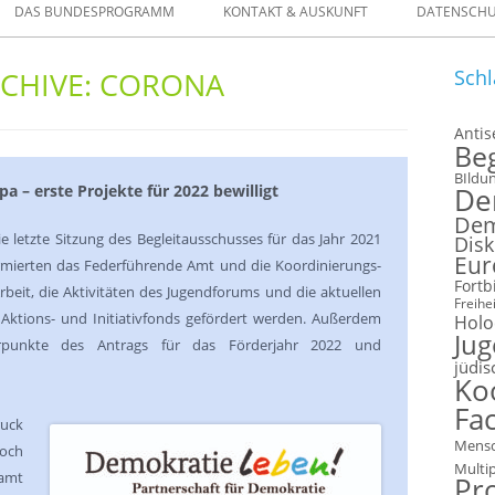
DAS BUNDESPROGRAMM
KONTAKT & AUSKUNFT
DATENSCH
ELLEN
CHIVE:
CORONA
Schl
FORMULARE
Anti
Be
 IM VERLEIH
BIldu
a – erste Projekte für 2022 bewilligt
De
Dem
letzte Sitzung des Begleitausschusses für das Jahr 2021
Disk
Eur
ormierten das Federführende Amt und die Koordinierungs-
Fortb
rbeit, die Aktivitäten des Jugendforums und die aktuellen
Freihei
 Aktions- und Initiativfonds gefördert werden. Außerdem
Holo
Ju
erpunkte des Antrags für das Förderjahr 2022 und
jüdis
Ko
Fac
ruck
Mensc
och
Multi
samt
Pr