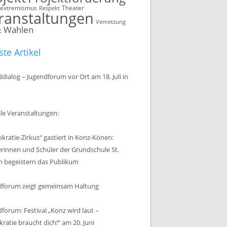
sextremismus
Theater
Respekt
ranstaltungen
Vernetzung
Wahlen
t
te Artikel
dialog – Jugendforum vor Ort am 18. Juli in
le Veranstaltungen:
ratie-Zirkus“ gastiert in Konz-Könen:
erinnen und Schüler der Grundschule St.
n begeistern das Publikum
dforum zeigt gemeinsam Haltung
forum: Festival „Konz wird laut –
atie braucht dich!“ am 20. Juni