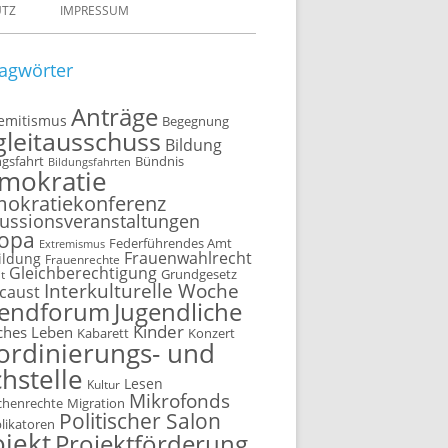
UTZ
IMPRESSUM
agwörter
Anträge
semitismus
Begegnung
gleitausschuss
Bildung
ngsfahrt
Bündnis
Bildungsfahrten
mokratie
okratiekonferenz
ussionsveranstaltungen
opa
Federführendes Amt
Extremismus
Frauenwahlrecht
ildung
Frauenrechte
Gleichberechtigung
t
Grundgesetz
Interkulturelle Woche
caust
gendforum
Jugendliche
Kinder
ches Leben
Kabarett
Konzert
ordinierungs- und
hstelle
Lesen
Kultur
Mikrofonds
henrechte
Migration
Politischer Salon
plikatoren
ojekt
Projektförderung