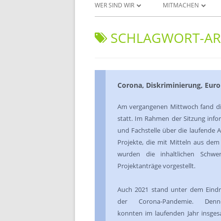
WER SIND WIR
MITMACHEN
UNSERE ZIELE
PROJEKTANTRAG ST
SCHLAGWORT-AR
DAS JUGENDFORUM
DOWNLOADS UND 
INITIATIVEN & AKTEURE
PROJEKTERGEBNISSE
Corona, Diskriminierung, Europ
UNSERE AKTIVITÄTEN
Am vergangenen Mittwoch fand die 
DAS BERATUNGSGREMIUM
statt. Im Rahmen der Sitzung inf
und Fachstelle über die laufende A
Projekte, die mit Mitteln aus dem
wurden die inhaltlichen Schw
Projektanträge vorgestellt.
Auch 2021 stand unter dem Eind
der Corona-Pandemie. Denn
konnten im laufenden Jahr insge