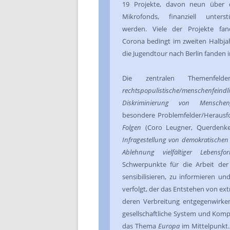
19 Projekte, davon neun über 
Mikrofonds, finanziell unterst
werden. Viele der Projekte fan
Corona bedingt im zweiten Halbja
die Jugendtour nach Berlin fanden i
Die zentralen Themenfe
rechtspopulistische/menschenfe
Diskriminierung von Menscheng
besondere Problemfelder/Heraus
Folgen
(Coro Leugner, Querdenke
Infragestellung von demokratischen 
Ablehnung vielfältiger Lebensfo
Schwerpunkte für die Arbeit de
sensibilisieren, zu informieren un
verfolgt, der das Entstehen von ex
deren Verbreitung entgegenwirken
gesellschaftliche System und Komp
das Thema
Europa
im Mittelpunkt. 