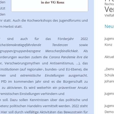
den
Recht
Ve
ützt
den
Vielfal
hr statt. Auch die Kochworkshops des Jugendforums und
Neus
m Herbst statt.
Jugend
lder sind auch für das Förderjahr 2022
Konz
indliche/demokratiegefährdende Tendenzen
sowie
ruppen/gruppenbezogene Menschenfeindlichkeit
. Als
Aktuel
forderungen wurden zudem die
Corona Pandemie ihre die
r, Verschwörungsmythen und Antisemitismus, …), das
„Demok
Institutionen
(auf regionaler-, bundes- und EU-Ebene), die
Schül
rmen
und
extremistische Einstellungen
ausgemacht.
Johan
r PfD im kommenden Jahr sind es die Bürgerschaft zu
d zu aktivieren. Es wird weiterhin ein präventiver Ansatz
Jugen
tremistischen Einstellungen verhindern und
 soll. Dazu sollen Kenntnissen über das politische und
Jugend
etenz politischen Handelns vermittelt werden. 2022 steht
Demokr
Hier soll durch vielfältige Aktivitäten das Bewusstsein für