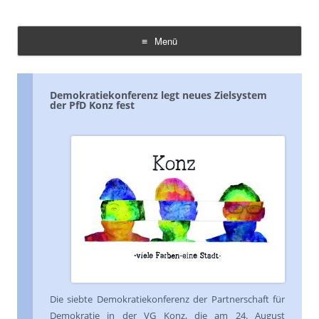
Demokratie Leben Konz
Koordinierungs- und Fachstelle Konz
Menü
Zum
Inhalt
springen
Demokratiekonferenz legt neues Zielsystem
der PfD Konz fest
Die siebte Demokratiekonferenz der Partnerschaft für
Demokratie in der VG Konz, die am 24. August