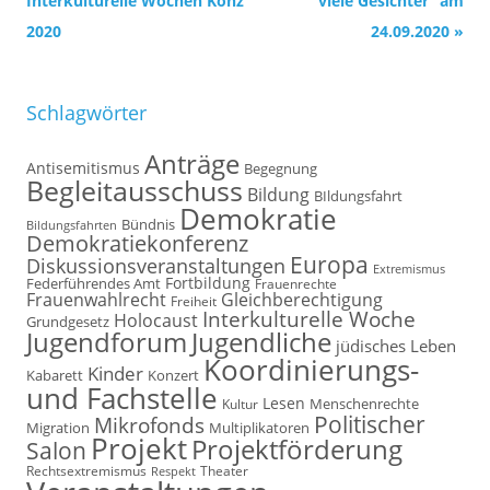
Interkulturelle Wochen Konz
viele Gesichter“ am
2020
24.09.2020
»
Schlagwörter
Anträge
Antisemitismus
Begegnung
Begleitausschuss
Bildung
BIldungsfahrt
Demokratie
Bündnis
Bildungsfahrten
Demokratiekonferenz
Europa
Diskussionsveranstaltungen
Extremismus
Fortbildung
Federführendes Amt
Frauenrechte
Frauenwahlrecht
Gleichberechtigung
Freiheit
Interkulturelle Woche
Holocaust
Grundgesetz
Jugendforum
Jugendliche
jüdisches Leben
Koordinierungs-
Kinder
Kabarett
Konzert
und Fachstelle
Lesen
Kultur
Menschenrechte
Politischer
Mikrofonds
Multiplikatoren
Migration
Projekt
Projektförderung
Salon
Rechtsextremismus
Theater
Respekt