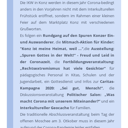
Die IKW in Konz werden in diesem Jahr Corona-bedingt
anders in den Vorjahren nicht mit dem Interkulturellen
Frühstück eröffnet, sondern im Rahmen einer kleinen
Feier auf dem Marktplatz Konz mit verschiedenen
Grußworten.
Es folgen ein
Rundgang auf den Spuren Konzer Ein-
und Auswanderer
, die
Mitmach-Aktion für Kinder:
"Konz ist meine Heimat, weil ..."
,die
Ausstellung:
„Spuren Gottes in der Welt!“ - Freud und Leid in
der Coronazeit
, die
Fortbildungsveranstaltung:
„Rechtsextremismus hat viele Gesichter“
für
pädagogisches Personal in Kitas, Schulen und der
Jugendarbeit, ein Gottesdienst und Infos zur
Caritas-
Kampagne 2020:
„Sei gut, Mensch!“
, die
Diskussionsveranstaltung
Politischer Salon: „Was
macht Corona mit unserem Miteinander?“
und ein
Interkultureller Geocache
für Familien.
Die traditionelle Abschlussveranstaltung beim Tag der
offenen Moschee am 3. Otkober muss in diesem Jahr
aufgrund der Corona-Pandemie leider entfallen.