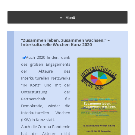
Demokratie Leben Konz
Koordinierungs- und Fachstelle Konz
Menü
Zum
Inhalt
springen
“Zusammen leben, zusammen wachsen.” –
Interkulturelle Wochen Konz 2020
Auch 2020 finden, dank
des großen Engagements
der Akteure des
Interkulturellen Netzwerks
"IN Konz" und mit der
Unterstützung der
Partnerschaft für
Demokratie, wieder die
Interkulturellen Wochen
(IKW) in Konz statt.
Auch die Corona-Pandemie
hat die Akteure nicht