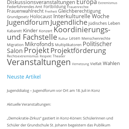
Europa
Diskussionsveranstaltungen
Extremismus
Fortbildung
Federführendes Amt
Frauenrechte
Frauenwahlrecht
Gleichberechtigung
Freiheit
Interkulturelle Woche
Holocaust
Grundgesetz
Jugendforum
Jugendliche
jüdisches Leben
Koordinierungs-
Kinder
Kabarett
Konzert
und Fachstelle
Lesen
Kultur
Menschenrechte
Politischer
Mikrofonds
Multiplikatoren
Migration
Projekt
Projektförderung
Salon
Rechtsextremismus
Theater
Respekt
Veranstaltungen
Wahlen
Vielfalt
Vernetzung
Neuste Artikel
Jugenddialog – Jugendforum vor Ort am 18. Juli in Konz
Aktuelle Veranstaltungen:
„Demokratie-Zirkus“ gastiert in Konz-Könen: Schülerinnen und
Schüler der Grundschule St. Johann begeistern das Publikum