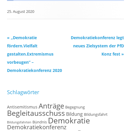
25. August 2020
Beitrags-
«
„Demokratie
Demokratiekonferenz legt
Navigation
fördern.Vielfalt
neues Zielsystem der PfD
gestalten.Extremismus
Konz fest
»
vorbeugen“ –
Demokratiekonferenz 2020
Schlagwörter
Anträge
Antisemitismus
Begegnung
Begleitausschuss
Bildung
BIldungsfahrt
Demokratie
Bündnis
Bildungsfahrten
Demokratiekonferenz