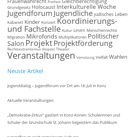
Frauenwahlrecht
Gleichberechtigung
Freiheit
Interkulturelle Woche
Holocaust
Grundgesetz
Jugendforum
Jugendliche
jüdisches Leben
Koordinierungs-
Kinder
Kabarett
Konzert
und Fachstelle
Lesen
Kultur
Menschenrechte
Politischer
Mikrofonds
Multiplikatoren
Migration
Projekt
Projektförderung
Salon
Rechtsextremismus
Theater
Respekt
Veranstaltungen
Wahlen
Vielfalt
Vernetzung
Neuste Artikel
Jugenddialog – Jugendforum vor Ort am 18. Juli in Konz
Aktuelle Veranstaltungen:
„Demokratie-Zirkus“ gastiert in Konz-Könen: Schülerinnen und
Schüler der Grundschule St. Johann begeistern das Publikum