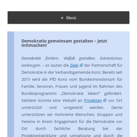
Demokratie Leben Konz
Koordinierungs- und Fachstelle Konz
Menü
Zum
Inhalt
springen
Demokratie gemeinsam gestalten – jetzt
mitmachen!
Demokratie fördern. Vielfalt gestalten. Extremismus
vorbeugen.
– so lauten die
Ziele
der Partnerschaft für
Demokratie in der Verbandsgemeinde Konz. Bereits seit
2015 wird die PfD Konz vom Bundesministerium für
Familie, Senioren, Frauen und Jugend im Rahmen des
Bundesprogramms „Demokratie leben!“ gefördert.
Seitdem konnte eine Vielzahl an
Projekten
vor Ort
unterstützt und umgesetzt werden. Gerne
unterstützen wir motivierte Menschen, Gruppen und
Vereine in ihrem Engagement für die Demokratie vor
Ort durch fachliche Beratung bei der
Projektentwicklung und -umsetzung und durch die