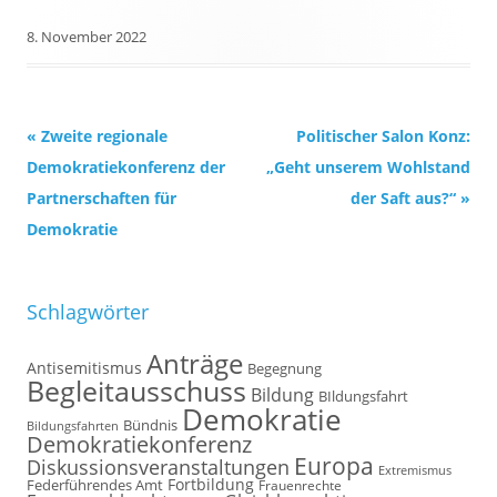
8. November 2022
Beitrags-
«
Zweite regionale
Politischer Salon Konz:
Navigation
Demokratiekonferenz der
„Geht unserem Wohlstand
Partnerschaften für
der Saft aus?“
»
Demokratie
Schlagwörter
Anträge
Antisemitismus
Begegnung
Begleitausschuss
Bildung
BIldungsfahrt
Demokratie
Bündnis
Bildungsfahrten
Demokratiekonferenz
Europa
Diskussionsveranstaltungen
Extremismus
Fortbildung
Federführendes Amt
Frauenrechte