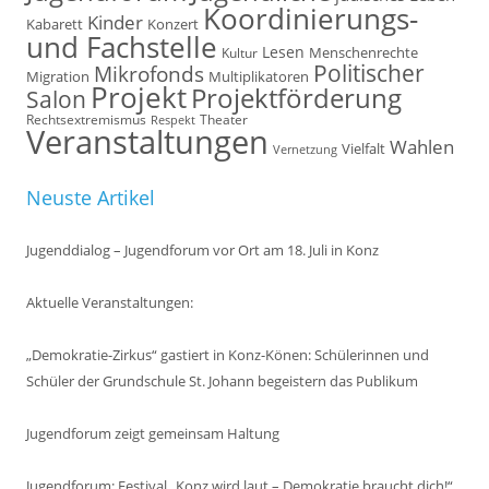
Koordinierungs-
Kinder
Kabarett
Konzert
und Fachstelle
Lesen
Kultur
Menschenrechte
Politischer
Mikrofonds
Multiplikatoren
Migration
Projekt
Projektförderung
Salon
Rechtsextremismus
Theater
Respekt
Veranstaltungen
Wahlen
Vielfalt
Vernetzung
Neuste Artikel
Jugenddialog – Jugendforum vor Ort am 18. Juli in Konz
Aktuelle Veranstaltungen:
„Demokratie-Zirkus“ gastiert in Konz-Könen: Schülerinnen und
Schüler der Grundschule St. Johann begeistern das Publikum
Jugendforum zeigt gemeinsam Haltung
Jugendforum: Festival „Konz wird laut – Demokratie braucht dich!“