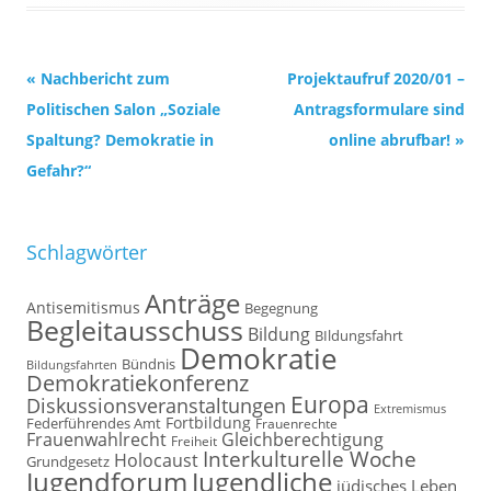
Beitrags-
«
Nachbericht zum
Projektaufruf 2020/01 –
Navigation
Politischen Salon „Soziale
Antragsformulare sind
Spaltung? Demokratie in
online abrufbar!
»
Gefahr?“
Schlagwörter
Anträge
Antisemitismus
Begegnung
Begleitausschuss
Bildung
BIldungsfahrt
Demokratie
Bündnis
Bildungsfahrten
Demokratiekonferenz
Europa
Diskussionsveranstaltungen
Extremismus
Fortbildung
Federführendes Amt
Frauenrechte
Frauenwahlrecht
Gleichberechtigung
Freiheit
Interkulturelle Woche
Holocaust
Grundgesetz
Jugendforum
Jugendliche
jüdisches Leben